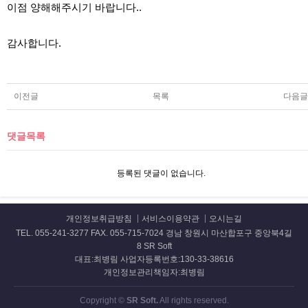
이점 양해해주시기 바랍니다..
감사합니다.
이전글
목록
다음글
댓글목록
등록된 댓글이 없습니다.
개인정보취급방침
서비스이용약관
오시는길
TEL. 055-241-3277 FAX. 055-715-7024 경남 창원시 마산합포구 중앙북4길
8 SR Soft
대표:최병림 사업자등록번호:130-33-38616
개인정보관리책임자:최병림
Copyright ©
SR Soft.
All rights reserved.