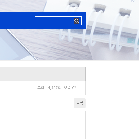
조회
14,557회
댓글
0건
목록